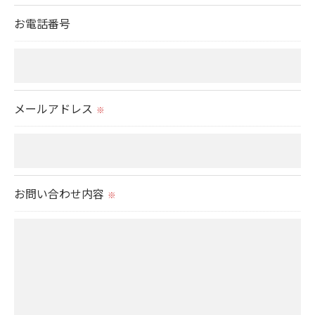
切に安全管理対策を実施します。
お電話番号
＜個人情報を与えなかった場合に生じる結果＞
必要な情報を頂けない場合は、それに対応した当社
のサービスをご提供できない場合がございますので
メールアドレス
※
予めご了承ください。
＜個人情報の開示･訂正・削除･利用停止の手続につ
いて＞
お問い合わせ内容
※
当社では、お客様の個人情報の開示･訂正･削除・利
用停止の手続を定めさせて頂いております。
ご本人である事を確認のうえ、対応させて頂きま
す。
個人情報の開示･訂正･削除・利用停止の具体的手続
きにつきましては、お電話でお問合せ下さい。