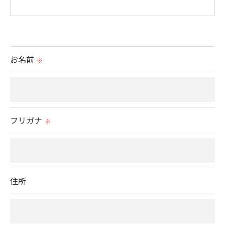
＜個人情報の提供について＞
当社ではお客様の同意を得た場合または法令に定め
られた場合を除き、
お名前
※
取得した個人情報を第三者に提供することはいたし
ません。
＜個人情報の委託について＞
フリガナ
※
当社では、利用目的の達成に必要な範囲において、
個人情報を外部に委託する場合があります。
これらの委託先に対しては個人情報保護契約等の措
置をとり、適切な監督を行います。
住所
＜個人情報の安全管理＞
当社では、個人情報の漏洩等がなされないよう、適