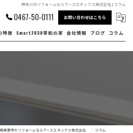
神奈川のリフォームならアースエネックス株式会社 | コラム
0467-50-0111
お問い合わせはこちら
の特徴
Smart2030零和の家
会社情報
ブログ
コラム
陽光
電
備機器
回り
建て
県綾瀬市のリフォームならアースエネックス株式会社
コラム